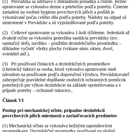
(1) Prevádzka sa udržiava v dôkladnom poriadku a čistote. Bežné
upratovanie sa vykonáva denne a priebežne podľa potreby. Čistenie
zariadení na osobnú hygienu povrchových plôch a podláh je
vykonávané počas celého dňa podľa potreby. Nádoby na odpad sú
umiestnené v Prevádzke a sú vyprázdňované podľa potreby.
(2) Celkové upratovanie sa vykonáva 1-krát týždenne. Jedenkrát až
dvakrát ročne sa vykonáva generálna sanitácia prevádzky (tzv.
sanitačný deň), navlhko – použitím dezinfekčného prostriedku –
dôkladne vyčistiť všetky plochy (vrátane stien, okien, dverí,
svietidiel atď.).
(3) Pri používaní čistiacich a dezinfekčných prostriedkov
(chemický faktor) sa osoba, ktorá vykonáva upratovanie riadi
návodom na používanie podľa doporučení výrobcu. Prevádzkovateľ
zabezpečuje pravidelné dopĺňanie osobných ochranných pomôcok
potrebných pre výkon dezinfekcie na základe opotrebovania a v
prípade potreby – ochranné rukavice,.
Článok VI
Postup pri mechanickej očiste, prípadne dezinfekcii
povrchových plôch miestností a zariaďovacích predmetov
(1) Mechanická očista sa vykonáva bežnými saponátovými
prostriedkami. Dezinfekčné prostriedky používané na plošnú