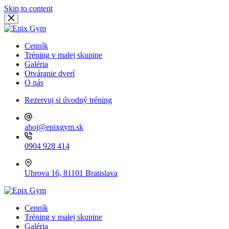
Skip to content
Cenník
Tréning v malej skupine
Galéria
Otváranie dverí
O nás
Rezervuj si úvodný tréning
ahoj@epixgym.sk
0904 928 414
Uhrova 16, 81101 Bratislava
Cenník
Tréning v malej skupine
Galéria