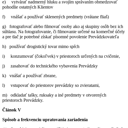
e) vytvárať nadmerný hluku a svojím správaním obmedzovať
pohodlie ostatných Klientov
f) vnášať a používať sklenených predmety (vrátane fliaš)
g) fotografovať alebo filmovať osoby ako aj skupiny osôb bez ich
súhlasu. Na fotografovanie, či filmovanie určené na komerčné účely
a pre tlač je potrebné získať písomné povolenie Prevádzkovateľa
h) používať drogistický tovar mimo spŕch
i) konzumovať (čokoľvek) v priestoroch určených na cvičenie,
j) zasahovať do technického vybavenia Prevádzky
k) vnášať a používať zbrane,
l) vstupovať do priestorov prevádzky so zvieratami,
m) odkladať tašky, ruksaky a iné predmety v otvorených
priestoroch Prevádzky.
Článok V
Spôsob a frekvenciu upratovania zariadenia