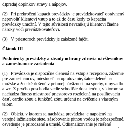
d)predaj doplnkov stravy a nápojov.
(2) Pri prekročení kapacít prevádzky je prevádzkovateľ oprávnený
nepovoliť klientovi vstup a to až do času kedy to kapacita
prevádzky umožní. V tejto súvislosti nevznikajú klientovi žiadne
nároky voči prevádzkovateľovi.
(3) V priestoroch prevádzky je zakázané fajčiť.
Článok III
Podmienky prevádzky a zásady ochrany zdravia návštevníkov
a zamestnancov zariadenia
(1) Prevádzka je dispozične členená na vstup s recepciou, zázemie
pre zamestnancov, miestnosť na upratovanie, šatne delené na
mužské a ženské riešené v priamej náväznosti na sprchy, umývadlo
a wc. Z prvého poschodia vedie schodište do suterénu, v ktorom sa
nachádza fitness miestnosť priestorovo rozdelená na posilňovaciu
časť, cardio zónu a funkčnú zónu určenú na cvičenie s vlastným
telom.
(2) Objekt, v ktorom sa nachádza prevádzka je napojený na
verejné inžinierske siete, zásobovanie pitnou vodou je zabezpečené,
osvetlenie je prirodzené a umelé. Odkanalizovanie je riešené