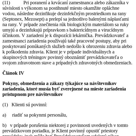
(11) Pri poranení a krvácaní zamestnanca alebo zákazníka v
súvislosti s výkonom sa postihnuté miesto okamžite opláchne
vodou, následne dezinfikuje dezinfekčným prostriedkom na rany
(Septonex, Mezosept) a prelepí sa jednotlivo balenými náplasťami
na rany. V prípade znečitenia rúk biologickým materiálom sa ruky
umyjú a dezinfukujú prípravkom s baktericídnym a virucídnym
účinkom. V zariadení je k dispozícii lekárnička. Prevádzkovateľ a
zamestnanci zariadenia používajú také pracovné postupy, aby pri
poskytovaní ponúkaných služieb nedošlo k ohrozeniu zdravia alebo
k poškodeniu zdravia. Klient je v prípade individuálnych a
skupinových tréningov povinný oboznámiť prevádzkovateľa o
svojom zdravotnom stave a prípadných zdravotných obmedzeniach.
Článok IV
Pokyny, obmedzenia a zákazy týkajúce sa návštevníkov
zariadenia, ktoré musia byť zverejnené na mieste zariadenia
prístupnom pre návštevníkov
(1) Klienti sú povinní:
a) riadiť sa pokynmi personálu,
b) v prípade porušenia niektorej z povinnosti uvedených v tomto
prevádzkovom poriadku, je Klient povinný opustiť priestory