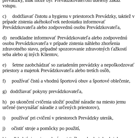
prevádzky, inak môže byť Prevádzkovateľom udelený zákaz
vstupu.
c) dodržiavať čistotu a hygienu v priestoroch Prevádzky, taktiež v
prípade zistenia akéhokoľvek nedostatku informovať
Prevádzkovateľa alebo zodpovednú osobu Prevádzkovateľa,
d) neodkladne informovať Prevádzkovateľa alebo zodpovednú
osobu Prevádzkovateľa v prípade zistenia náhleho zhoršenia
zdravotného stavu, prípadné spozorovanie zdravotných ťažkostí
seba alebo aj iných Klientov,
e) šetrne zaobchádzať so zariadením prevádzky a nepoškodzovať
priestory a majetok Prevádzkovateľa alebo tretích osôb,
f) používať čistú a vhodnú športovú obuv a športové oblečenie,
g) dodržiavať pokyny prevádzkovateľa,
h) po ukončení cvičenia uložiť použité náradie na miesto jemu
určené (nevynášať náradie z určených priestorov),
i) používať pri cvičení v priestoroch Prevádzky uterák,
j) očistiť stroje a pomôcky po použití,