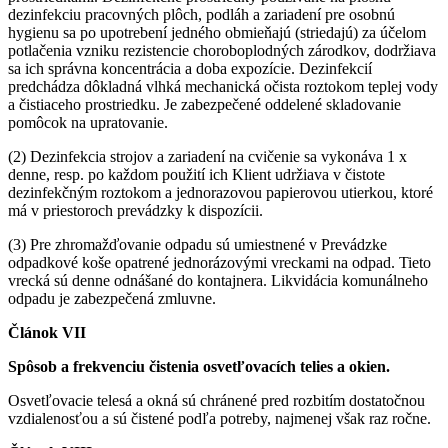
dezinfekciu pracovných plôch, podláh a zariadení pre osobnú
hygienu sa po upotrebení jedného obmieňajú (striedajú) za účelom
potlačenia vzniku rezistencie choroboplodných zárodkov, dodržiava
sa ich správna koncentrácia a doba expozície. Dezinfekcií
predchádza dôkladná vlhká mechanická očista roztokom teplej vody
a čistiaceho prostriedku. Je zabezpečené oddelené skladovanie
pomôcok na upratovanie.
(2) Dezinfekcia strojov a zariadení na cvičenie sa vykonáva 1 x
denne, resp. po každom použití ich Klient udržiava v čistote
dezinfekčným roztokom a jednorazovou papierovou utierkou, ktoré
má v priestoroch prevádzky k dispozícii.
(3) Pre zhromažďovanie odpadu sú umiestnené v Prevádzke
odpadkové koše opatrené jednorázovými vreckami na odpad. Tieto
vrecká sú denne odnášané do kontajnera. Likvidácia komunálneho
odpadu je zabezpečená zmluvne.
Článok VII
Spôsob a frekvenciu čistenia osvetľovacích telies a okien.
Osvetľovacie telesá a okná sú chránené pred rozbitím dostatočnou
vzdialenosťou a sú čistené podľa potreby, najmenej však raz ročne.