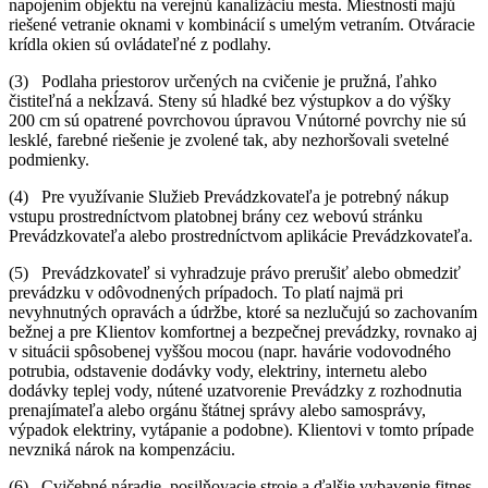
napojením objektu na verejnú kanalizáciu mesta. Miestnosti majú
riešené vetranie oknami v kombinácií s umelým vetraním. Otváracie
krídla okien sú ovládateľné z podlahy.
(3) Podlaha priestorov určených na cvičenie je pružná, ľahko
čistiteľná a nekĺzavá. Steny sú hladké bez výstupkov a do výšky
200 cm sú opatrené povrchovou úpravou Vnútorné povrchy nie sú
lesklé, farebné riešenie je zvolené tak, aby nezhoršovali svetelné
podmienky.
(4) Pre využívanie Služieb Prevádzkovateľa je potrebný nákup
vstupu prostredníctvom platobnej brány cez webovú stránku
Prevádzkovateľa alebo prostredníctvom aplikácie Prevádzkovateľa.
(5) Prevádzkovateľ si vyhradzuje právo prerušiť alebo obmedziť
prevádzku v odôvodnených prípadoch. To platí najmä pri
nevyhnutných opravách a údržbe, ktoré sa nezlučujú so zachovaním
bežnej a pre Klientov komfortnej a bezpečnej prevádzky, rovnako aj
v situácii spôsobenej vyššou mocou (napr. havárie vodovodného
potrubia, odstavenie dodávky vody, elektriny, internetu alebo
dodávky teplej vody, nútené uzatvorenie Prevádzky z rozhodnutia
prenajímateľa alebo orgánu štátnej správy alebo samosprávy,
výpadok elektriny, vytápanie a podobne). Klientovi v tomto prípade
nevzniká nárok na kompenzáciu.
(6) Cvičebné náradie, posilňovacie stroje a ďalšie vybavenie fitnes