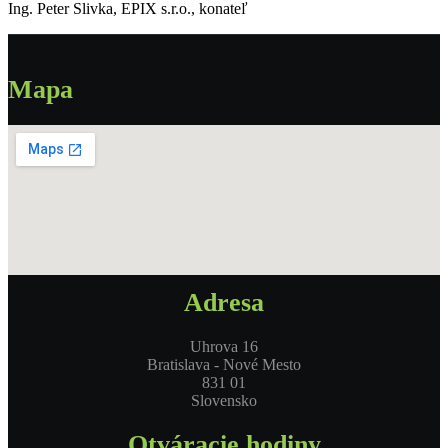
Ing. Peter Slivka, EPIX s.r.o., konateľ
Mapa
Adresa
Uhrova 16
Bratislava - Nové Mesto
831 01
Slovensko
Otváracie hodiny