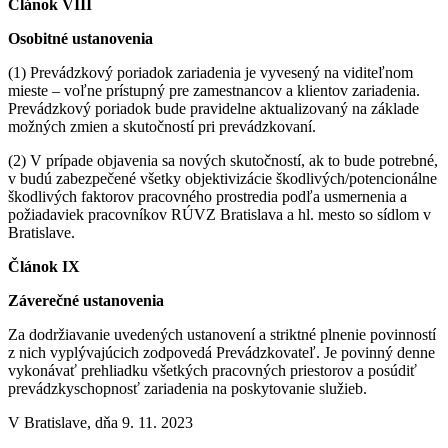
Článok VIII
Osobitné ustanovenia
(1) Prevádzkový poriadok zariadenia je vyvesený na viditeľnom
mieste – voľne prístupný pre zamestnancov a klientov zariadenia.
Prevádzkový poriadok bude pravidelne aktualizovaný na základe
možných zmien a skutočností pri prevádzkovaní.
(2) V prípade objavenia sa nových skutočností, ak to bude potrebné,
v budú zabezpečené všetky objektivizácie škodlivých/potencionálne
škodlivých faktorov pracovného prostredia podľa usmernenia a
požiadaviek pracovníkov RÚVZ Bratislava a hl. mesto so sídlom v
Bratislave.
Článok IX
Záverečné ustanovenia
Za dodržiavanie uvedených ustanovení a striktné plnenie povinností
z nich vyplývajúcich zodpovedá Prevádzkovateľ. Je povinný denne
vykonávať prehliadku všetkých pracovných priestorov a posúdiť
prevádzkyschopnosť zariadenia na poskytovanie služieb.
V Bratislave, dňa 9. 11. 2023