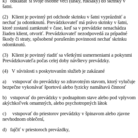
k) odkladať si svoje osobné veci (tašky, ruksaky) do skrinky v
šatni.
(2) Klient je povinný pri odchode skrinku v šatni vyprázdniť a
nechať ju odomknutú. Prevádzkovateľ má právo skrinky v šatni,
ktoré zostanú zamknuté v čase, keď sa v prevádzke nenachádza
žiaden klient, otvoriť. Prevádzkovateľ nezodpovedá za prípadné
škody či straty, spôsobené porušením povinnosti nechať skrinku
odomknutú.
(3) Klient je povinný riadiť sa všetkými usmerneniami a pokynmi
Prevádzkovateľa počas celej doby návštevy prevádzky.
(4) V súvislosti s poskytovaním služieb je zakázané
a) vstupovať do prevádzky so zdravotným stavom, ktorý vylučuje
bezpečne vykonávať športovú alebo fyzicky namáhavú činnosť
b) vstupovať do prevádzky v podnapitom stave alebo pod vplyvom
akýchkoľvek omamných, alebo psychotropných látok
c) vstupovať do priestorov prevádzky v špinavom alebo zjavne
nevhodnom oblečení,
d) fajčiť v priestoroch prevázdky,